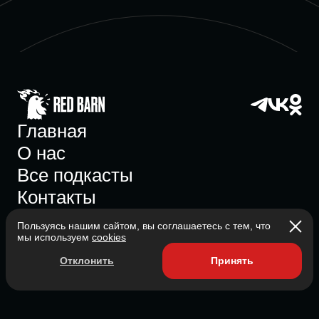
Главная
О нас
Все подкасты
Контакты
Пользуясь нашим сайтом, вы соглашаетесь с тем, что
мы используем
cookies
Участник ассоциации
Отклонить
Принять
Состоит в ассоциации с 2023
2026 Red Barn