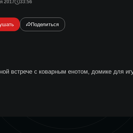
я 2017
33:56
ушать
Поделиться
сной встрече с коварным енотом, домике для и