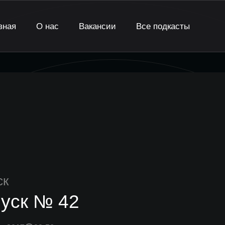
вная
О нас
Вакансии
Все подкасты
ск
уск № 42