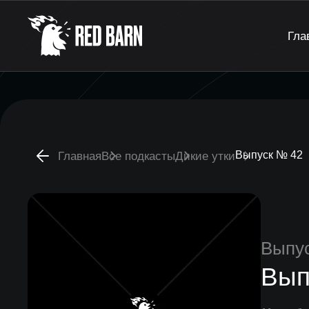
Гла
Выпуск № 42
Главная
Все подкасты
Дикие утки
Выпу
Вып