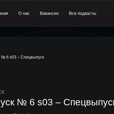
вная
О нас
Вакансии
Все подкасты
 № 6 s03 – Спецвыпуск
ск
уск № 6 s03 – Спецвыпус