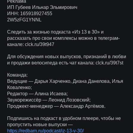
Реклама
ИП Губеев Ильнар Эльмирович
ИНН: 165918927455
2W5zFG1YNNL
Следить за жизнью подкаста «Из 13 в 30» и
рассказать про свои комплексы можно в телеграм-
канале: clck.ru/39t947
Для обсуждения новых выпусков, признаний в любви
и продажи велосипеда есть чат канала: clck.ru/39t7st
Команда:
Ведущие — Дарья Харченко, Диана Данелова, Илья
Коваленко;
Редактор — Алина Исаева;
Звукорежиссёр — Леонид Лозовский;
Проджект-менеджер — Александр Артёмов.
Подпишись на подкаст в удобном плеере, чтобы не
пропустить новые выпуски —
https://redbarn.ru/podcast/iz-13-v-30/