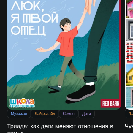
Мужское
Лайфстайл
Семья
Дети
Л
Триада: как дети меняют отношения в
Чу