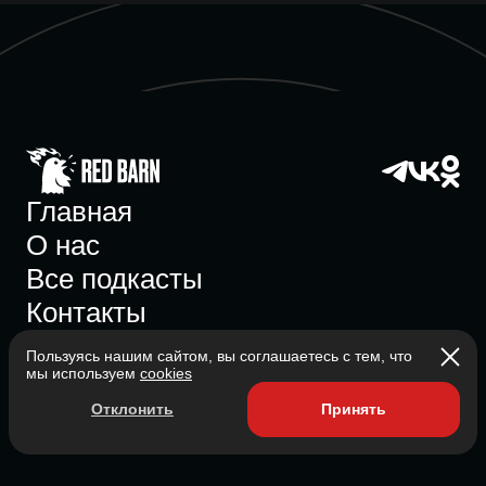
Главная
О нас
Все подкасты
Контакты
Пользуясь нашим сайтом, вы соглашаетесь с тем, что
мы используем
cookies
Участник ассоциации
Отклонить
Принять
Состоит в ассоциации с 2023
2026 Red Barn