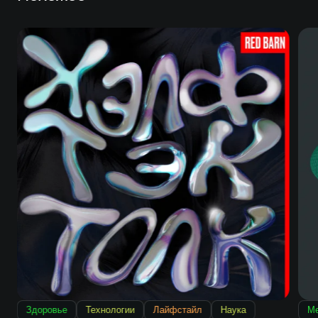
Здоровье
Технологии
Лайфстайл
Наука
М