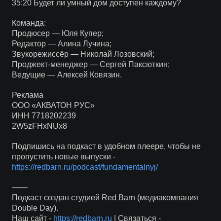
35:20 Будет ли умный дом доступен каждому?
Команда:
Продюсер — Юля Купер;
Редактор — Алина Лучина;
Звукорежиссёр — Николай Лозовский;
Проджект-менеджер — Сергей Паксюткин;
Ведущие — Алексей Ковязин.
Реклама
ООО «АКВАТОН РУС»
ИНН 7718202239
2W5zFHxNUx8
Подпишись на подкаст в удобном плеере, чтобы не
пропустить новые выпуски -
https://redbarn.ru/podcast/fundamentalnyj/
——
Подкаст создан студией Red Barn (медиакомпания
Double Day).
Наш сайт -
https://redbarn.ru
| Связаться -