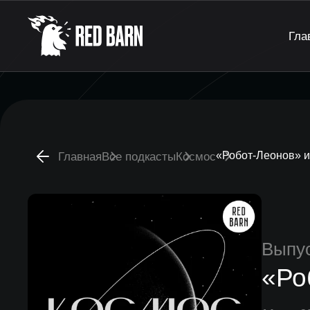
Гла
«Робот-Леонов» и
Главная
Все подкасты
Космос
Выпу
«Ро