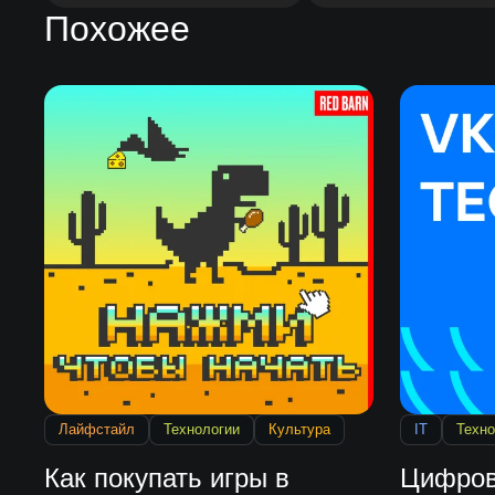
Похожее
Лайфстайл
Технологии
Культура
IT
Техно
Как покупать игры в
Цифров