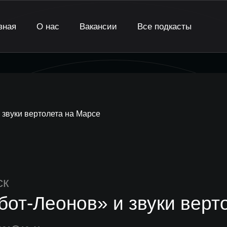
вная
О нас
Вакансии
Все подкасты
 звуки вертолета на Марсе
ск
бот-Леонов» и звуки верт