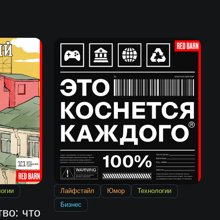
логии
Лайфстайл
Юмор
Технологии
Бизнес
во: что