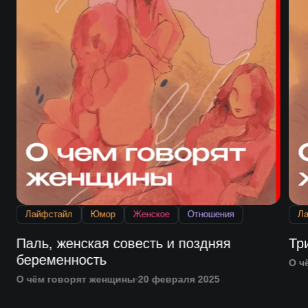
Лайфстайл
Юмор
Женское
Отношения
Л
Паль, женская совесть и поздняя
Тр
беременность
О ч
О чём говорят женщины
20 февраля 2025