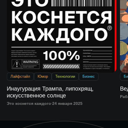
Лайфстайл
Юмор
Технологии
Бизнес
Би
Инаугурация Трампа, липохрящ,
Ве
искусственное солнце
Раб
Это коснется каждого
24 января 2025