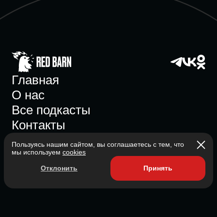
Главная
О нас
Все подкасты
Контакты
Пользуясь нашим сайтом, вы соглашаетесь с тем, что
мы используем
cookies
Участник ассоциации
Отклонить
Принять
Состоит в ассоциации с 2023
2026 Red Barn