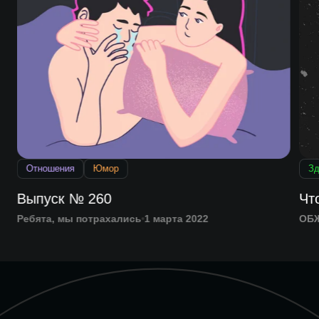
Отношения
Юмор
Зд
Выпуск № 260
Чт
Ребята, мы потрахались
1 марта 2022
ОБ