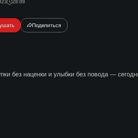
023
28:09
ушать
Поделиться
пки без наценки и улыбки без повода — сегодн