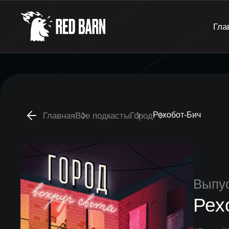
Гла
Рехобот-Бич
Главная
Все подкасты
Город
Выпу
Рех