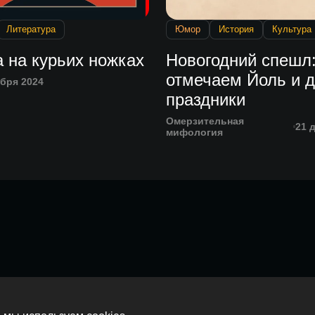
Литература
Юмор
История
Культура
 на курьих ножках
Новогодний спешл
отмечаем Йоль и д
абря 2024
праздники
Омерзительная
21 
мифология
Главная