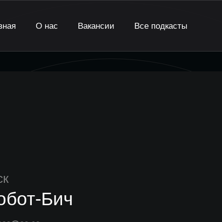
вная
О нас
Вакансии
Все подкасты
ск
обот-Бич