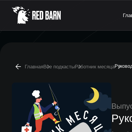
Гла
Руковод
Главная
Все подкасты
Работник месяца
Выпу
Рук