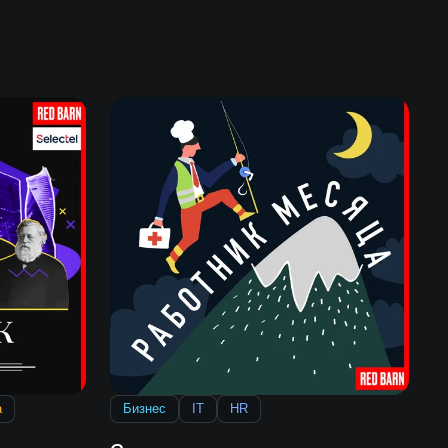
а
Бизнес
IT
HR