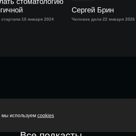
лать стоматологию
огичной
Сергей Брин
 стартапа
10 января 2024
Человек дела
22 января 2026
Главная
то мы используем
cookies
О нас
Все подкасты