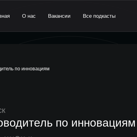
вная
О нас
Вакансии
Все подкасты
итель по инновациям
ск
оводитель по инновациям