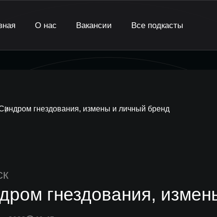
вная
О нас
Вакансии
Все подкасты
Синдром гнездования, измены и личный бренд
ск
дром гнездования, измен