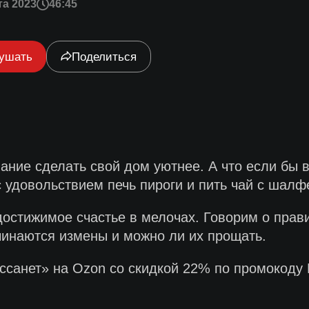
та 2023
46:45
ушать
Поделиться
ние сделать свой дом уютнее. А что если бы в
с удовольствием печь пироги и пить чай с шал
достижимое счастье в мелочах. Говорим о прав
ачинаются измены и можно ли их прощать.
рессанет» на Ozon со скидкой 22% по промокод