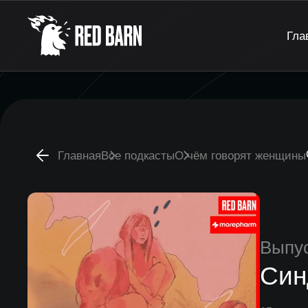
Гла
Главная
Все подкасты
О чём говорят женщины
Выпу
Син