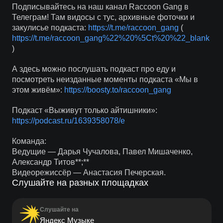
Подписывайтесь на наш канал Raccoon Gang в
Телеграм! Там видосы с тус, архивные фоточки и
закулисье подкаста:
https://t.me/raccoon_gang
(
https://t.me/raccoon_gang%22%20%5Ct%20%22_blank
)
А здесь можно послушать подкаст про еду и
посмотреть неизданные моменты подкаста «Мы в
этом живём»:
https://boosty.to/raccoon_gang
Подкаст «Выживут только айтишники»:
https://podcast.ru/1639358078/e
Команда:
Ведущие — Дарья Чучалова, Павел Мишаченко,
Александр Титов**;**
Видеорежиссёр — Анастасия Печерская.
Слушайте на разных площадках
Слушайте на
Яндекс Музыке