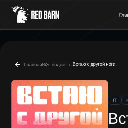
Гла
Встаю с другой ноги
Главная
Все подкасты
IT
Вс