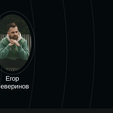
Егор
еверинов