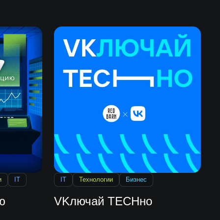
и
IT
IT
Технологии
Бизнес
ю
VKлючай TECHно