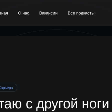
вная
О нас
Вакансии
Все подкасты
Карьера
таю с другой ноги