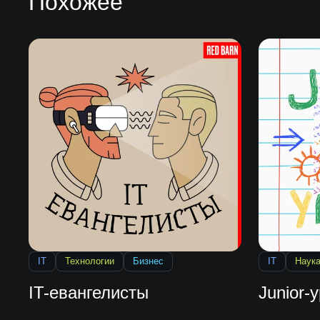
Похожее
IT
Технологии
Бизнес
IT
Наук
IT-евангелисты
Junior-