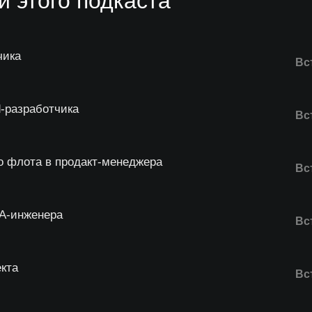
 этого подкаста
чика
Вс
d-разработчика
Вс
 флота в продакт-менеджера
Вс
QA-инженера
Вс
кта
Вс