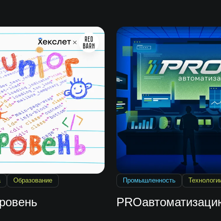
а
Образование
Промышленность
Технологи
уровень
PROавтоматизаци