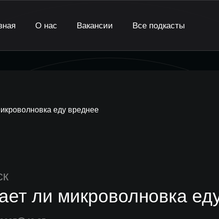
вная
О нас
Вакансии
Все подкасты
микроволновка еду вреднее
ск
ает ли микроволновка ед