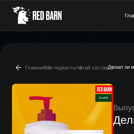
Гла
Делает ли 
Главная
Все подкасты
Читай состав
Выпу
Дел