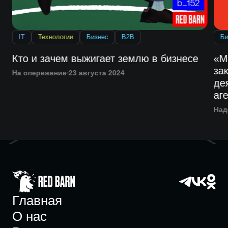
IT
Технологии
Бизнес
B2B
Би
Кто и зачем выжигает землю в бизнесе
«М
за
На опережение
23 августа 2024
де
аг
Над
Главная
О нас