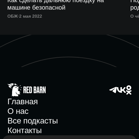
д
Как сделать дальнюю поездку на
По
машине безопасной
ро
ОБЖ
2 мая 2022
О ч
Главная
О нас
Все подкасты
Контакты