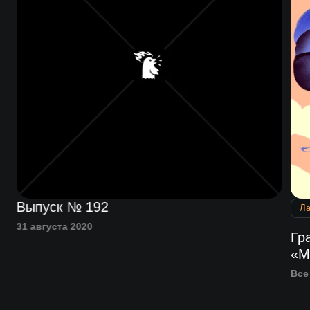
Выпуск № 192
Л
31 августа 2020
а
Гр
«М
Все