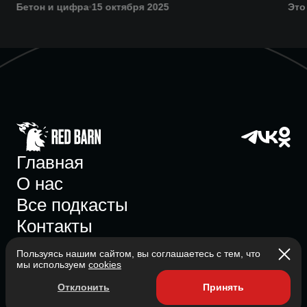
Бетон и цифра
15 октября 2025
Это
Главная
О нас
Все подкасты
Контакты
Пользуясь нашим сайтом, вы соглашаетесь с тем, что
мы используем
cookies
Участник ассоциации
Отклонить
Принять
Состоит в ассоциации с 2023