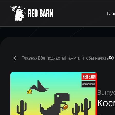
Гла
Ко
Главная
Все подкасты
Нажми, чтобы начать
Выпу
Кос