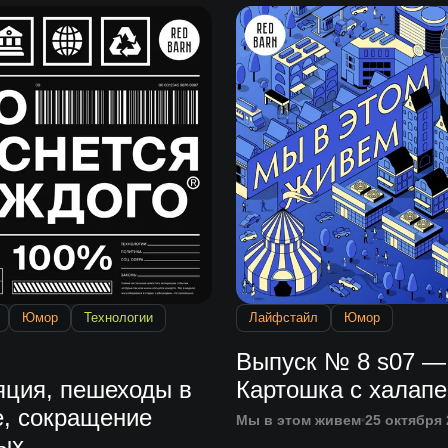
Юмор
Технологии
Лайфстайл
Юмор
Выпуск № 8 s07 —
яция, пешеходы в
Картошка с халап
е, сокращение
Мы в этом живем
25 октября 
ых