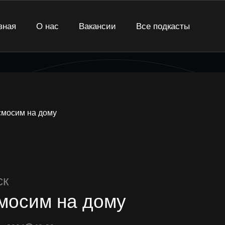
вная
О нас
Вакансии
Все подкасты
смосим на дому
ск
мосим на дому