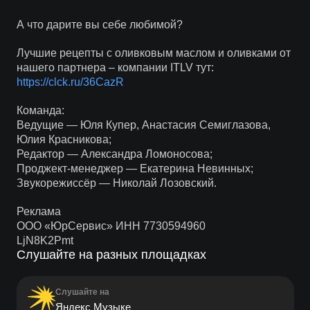
А что дарите вы себе любимой?
Лучшие рецепты с оливковым маслом и оливками от
нашего партнера – компании ITLV тут:
https://clck.ru/36CazR
Команда:
Ведущие — Юля Купер, Анастасия Семиглазова,
Юлия Красникова;
Редактор — Александра Ломоносова;
Проджект-менеджер — Екатерина Невинных;
Звукорежиссёр — Николай Лозовский.
Реклама
ООО «ЮрСервис» ИНН 7730594960
LjN8K2Pmt
Слушайте на разных площадках
Слушайте на
Яндекс Музыке