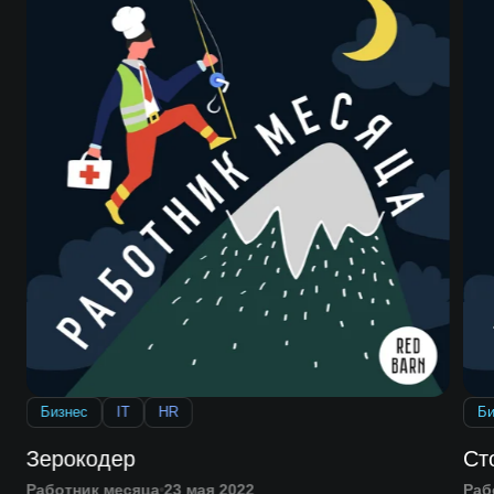
Бизнес
IT
HR
Би
Зерокодер
Ст
Работник месяца
23 мая 2022
Раб