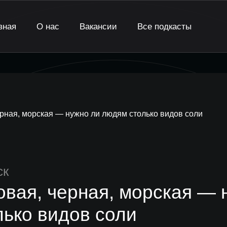
вная
О нас
Вакансии
Все подкасты
ерная, морская — нужно ли людям столько видов соли
ск
овая, черная, морская —
лько видов соли