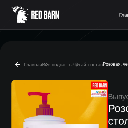
Гла
Розовая, ч
Главная
Все подкасты
Читай состав
Выпу
Роз
сто