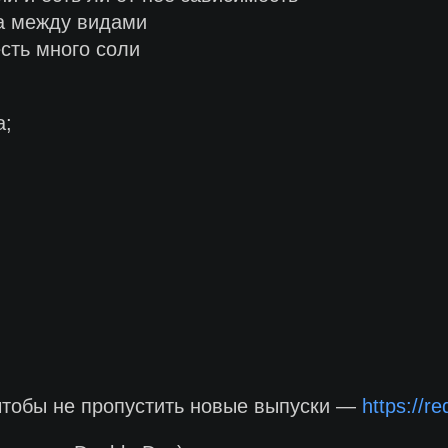
ца между видами
есть много соли
а;
чтобы не пропустить новые выпуски —
https://r