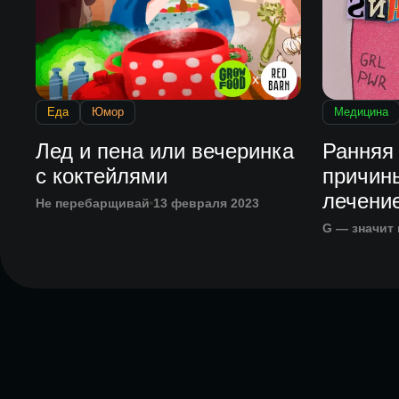
Еда
Юмор
Медицина
Лед и пена или вечеринка
Ранняя
с коктейлями
причин
лечени
Не перебарщивай
13 февраля 2023
G — значит 