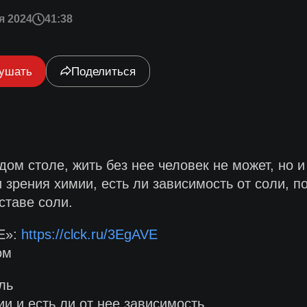
я 2024
41:38
ушать
Поделиться
ом столе, жить без нее человек не может, но и
ки зрения химии, есть ли зависимость от соли,
ставе соли.
Е»:
https://clck.ru/3EgAVE
ом
ль
ии и есть ли от нее зависимость