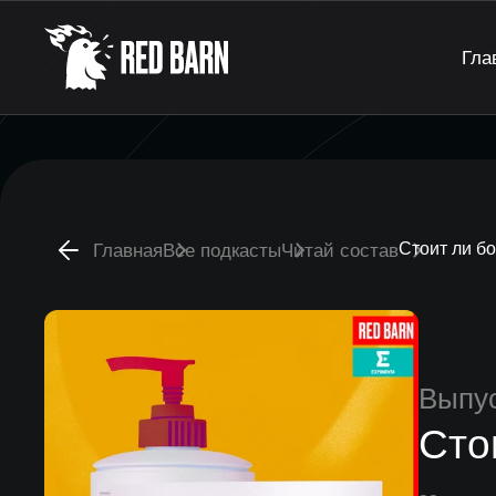
Гла
Стоит ли б
Главная
Все подкасты
Читай состав
Выпу
Сто