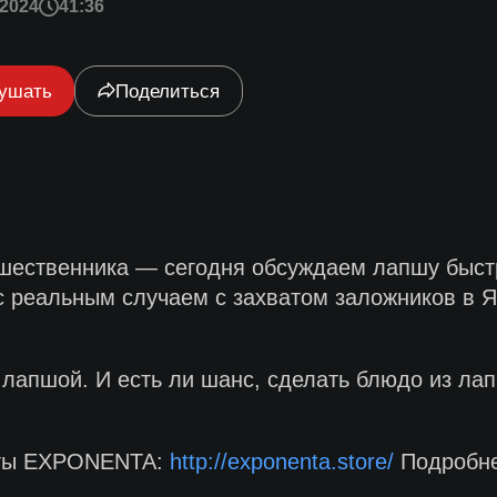
2024
41:36
ушать
Поделиться
ешественника — сегодня обсуждаем лапшу быстр
с реальным случаем с захватом заложников в Яп
лапшой. И есть ли шанс, сделать блюдо из ла
укты EXPONENTA:
http://exponenta.store/
Подробн