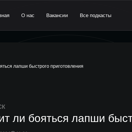
вная
О нас
Вакансии
Все подкасты
ояться лапши быстрого приготовления
ск
ит ли бояться лапши быст