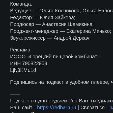
Команда:
Ведущие — Ольга Косникова, Ольга Балог
Редактор — Юлия Зайкова;
Продюсер — Анастасия Шамякина;
Проджект-менеджер — Екатерина Манько;
Звукорежиссер — Андрей Деркач.
Реклама
ИООО «Горецкий пищевой комбинат»
ИНН 790822958
LjN8KMu1d
Подпишись на подкаст в удобном плеере, 
——
Подкаст создан студией Red Barn (медиако
Наш сайт -
https://redbarn.ru
| Связаться -
h