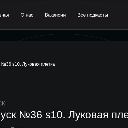
вная
О нас
Вакансии
Все подкасты
 №36 s10. Луковая плетка
ск
уск №36 s10. Луковая пл