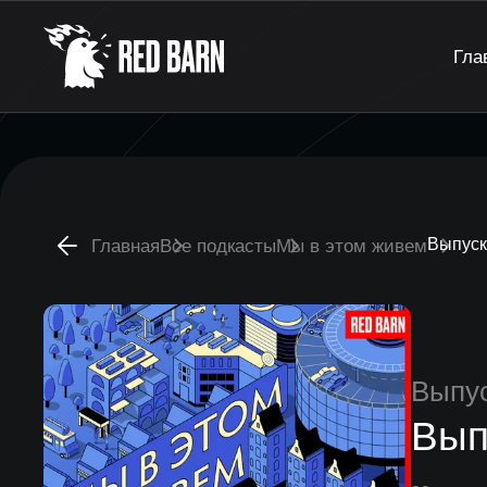
Гла
Выпуск
Главная
Все подкасты
Мы в этом живем
Выпу
Вып