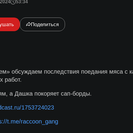
2024
53:34
ушать
Поделиться
ем» обсуждаем последствия поедания мяса с к
х работ.
м, а Дашка покоряет сап-борды.
odcast.ru/1753724023
s://t.me/raccoon_gang