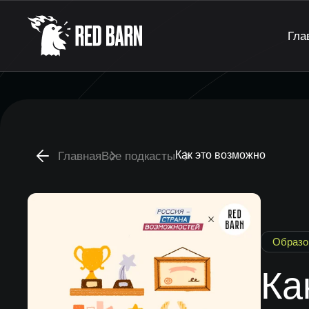
Гла
Как это возможно
Главная
Все подкасты
Образо
Ка