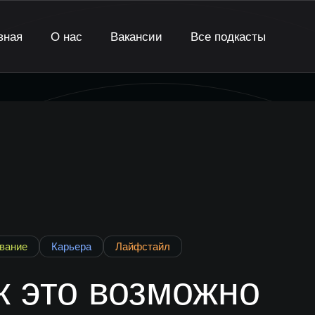
вная
О нас
Вакансии
Все подкасты
вание
Карьера
Лайфстайл
к это возможно