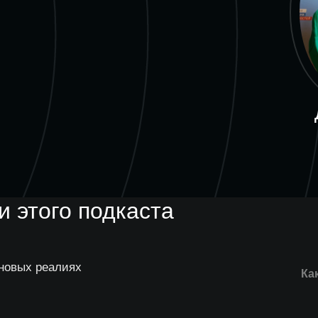
 этого подкаста
 новых реалиях
Ка