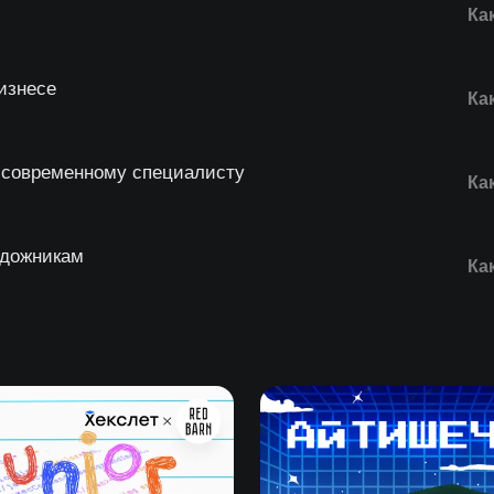
Ка
бизнесе
Ка
ь современному специалисту
Ка
удожникам
Ка