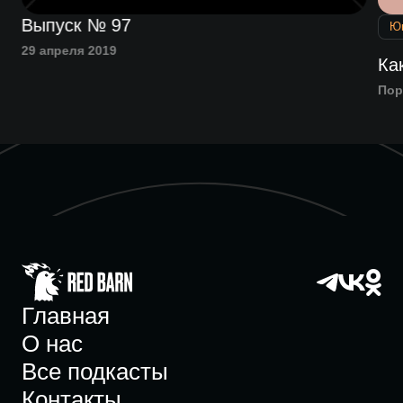
Выпуск № 97
Ю
29 апреля 2019
Ка
Пор
Главная
О нас
Все подкасты
Контакты