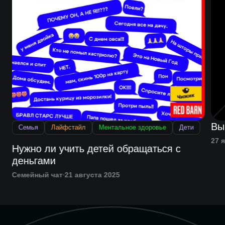
Вы
Семья
Лайфстайл
Ментальное здоровье
Дети
27 
Нужно ли учить детей обращаться с
деньгами
Семейный чат
21 августа 2025