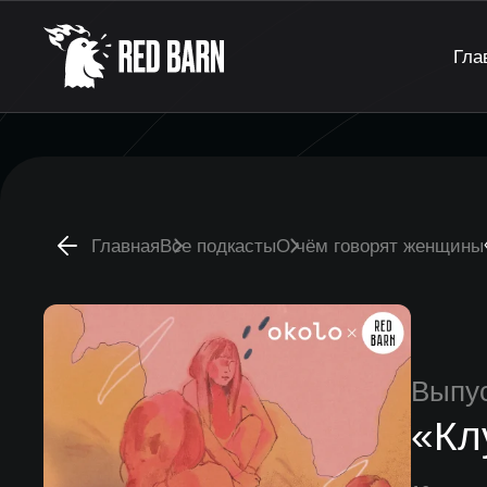
Гла
Главная
Все подкасты
О чём говорят женщины
Выпу
«Кл