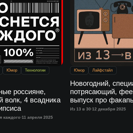
Юмор
Технологии
Юмор
Лайфстайл
Новогодний, специ
ные россияне,
потрясающий, фе
 волк, 4 всадника
выпуск про факап
ипсиса
Из 13 в 30
12 декабря 2025
я каждого
11 апреля 2025