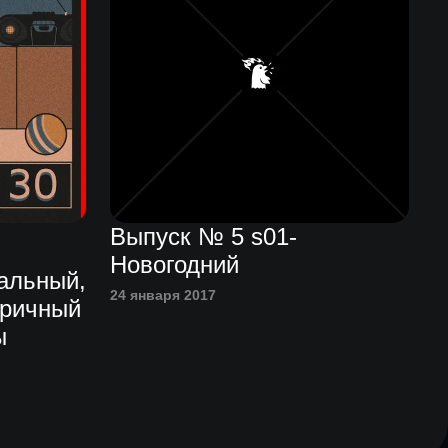
Выпуск № 5 s01-
Новогодний
альный,
24 января 2017
еричный
ы