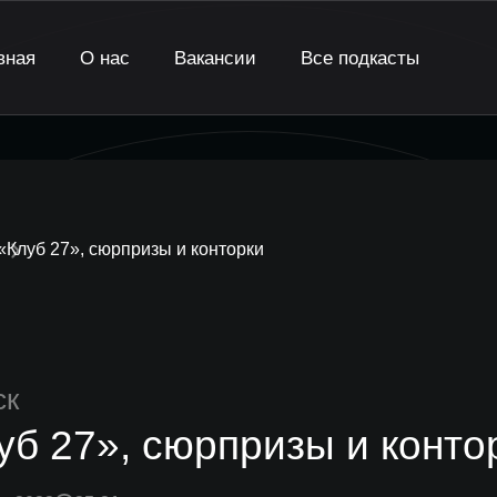
вная
О нас
Вакансии
Все подкасты
«Клуб 27», сюрпризы и конторки
ск
уб 27», сюрпризы и конто