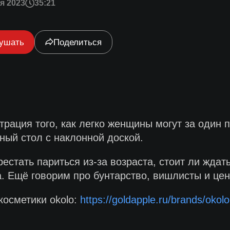
я 2023
35:21
ушать
Поделиться
рация того, как легко женщины могут за один 
ный стол с наклонной доской.
естать париться из-за возраста, стоит ли ждать
а. Ещё говорим про бунтарство, вишлисты и це
косметики okolo:
https://goldapple.ru/brands/okolo