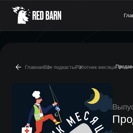
Гла
Продав
Главная
Все подкасты
Работник месяца
Выпу
Про