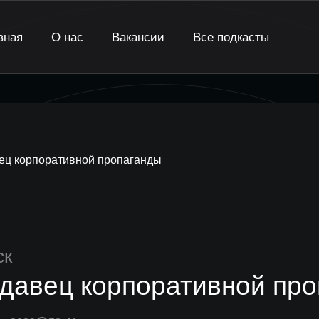
вная
О нас
Вакансии
Все подкасты
ец корпоративной пропаганды
ск
давец корпоративной пр