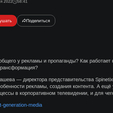
я 2022
58:41
ушать
Поделиться
общего у рекламы и пропаганды? Как работает 
 трансформация?
ева — директора представительства Spinetix в 
обенности рекламы, создания контента. А ещё 
цессы в корпоративном телевидении, и для чег
ext-generation-media