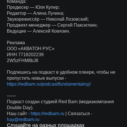
Команда:
Продюсер — Юля Купер;
Редактор — Алина Лучина;
Звукорежиссёр — Николай Лозовский;
Проджект-менеджер — Сергей Паксюткин;
Ведущие — Алексей Ковязин.
Реклама
ООО «АКВАТОН РУС»
ИНН 7718202239
2W5zFHM8bJ8
Подпишись на подкаст в удобном плеере, чтобы не
пропустить новые выпуски -
https://redbarn.ru/podcast/fundamentalnyj/
——
Подкаст создан студией Red Barn (медиакомпания
Double Day).
Наш сайт -
https://redbarn.ru
| Связаться -
hay@redbarn.ru
Слушайте на разных площадках