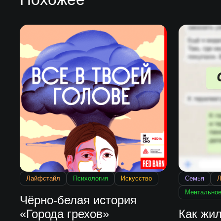
Лайфстайл
Психология
Искусство
Семья
Л
Ментальное
Чёрно-белая история
«Города грехов»
Как жи