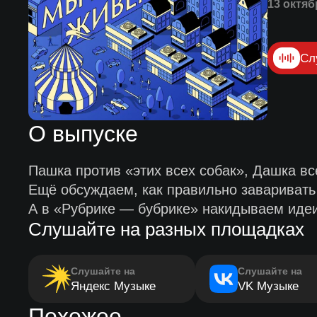
13 октяб
Сл
О выпуске
Пашка против «этих всех собак», Дашка вс
Ещё обсуждаем, как правильно заваривать
А в «Рубрике — бубрике» накидываем идеи,
Слушайте на разных площадках
Слушайте на
Слушайте на
Яндекс Музыке
VK Музыке
Похожее