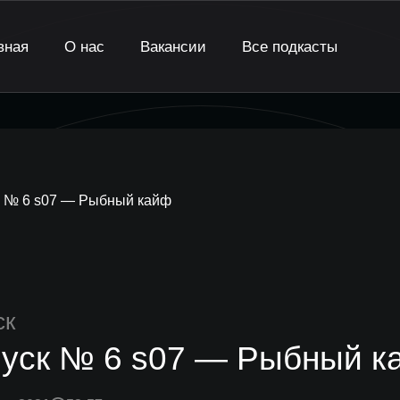
вная
О нас
Вакансии
Все подкасты
 № 6 s07 — Рыбный кайф
ск
уск № 6 s07 — Рыбный к