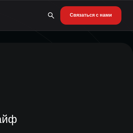
Связаться с нами
айф