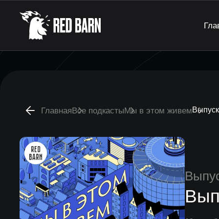
Гла
Выпуск
Главная
Все подкасты
Мы в этом живем
Выпу
Вып