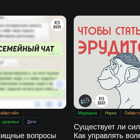
айфстайл
Медицина
Наука
Лайфст
 здоровье
Дети
Существует ли сил
лищные вопросы
Как управлять вол