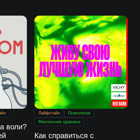
айл
Лайфстайл
Психология
Ментальное здоровье
а воли?
ей
Как справиться с