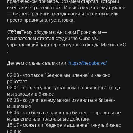
практическом примере. Возьмем стартап, который
очень хочет развиваться. И выясним, что ему нужнее
— бизнес-тренинги, методологии и экспертиза или
просто правильная установка.
🧑🏻‍💼Тему обсудим с Антоном Прониным —
основателем стартап студии the Cube VC,
управляющий партнер венчурного фонда Малина VC
.
Делаем сильных великими:
https://theqube.vc/
02:03 - что такое "бедное мышление" и как оно
работает
03:01 - есть ли у нас "установка на бедность", когда
мы заходим в бизнес
06:33 - когда и почему может измениться бизнес-
мышление
08:36 - что больше влияет на бизнес — правильное
мышление или правильные действия
15:17 - может ли "бедное мышление" тянуть бизнес
на дно